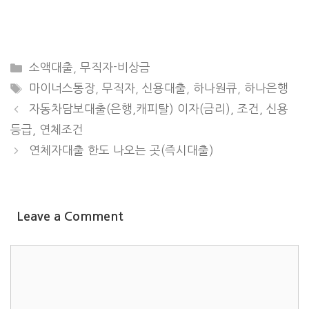
CATEGORIES
소액대출
,
무직자-비상금
TAGS
마이너스통장
,
무직자
,
신용대출
,
하나원큐
,
하나은행
자동차담보대출(은행,캐피탈) 이자(금리), 조건, 신용
등급, 연체조건
연체자대출 한도 나오는 곳(즉시대출)
Leave a Comment
COMMENT