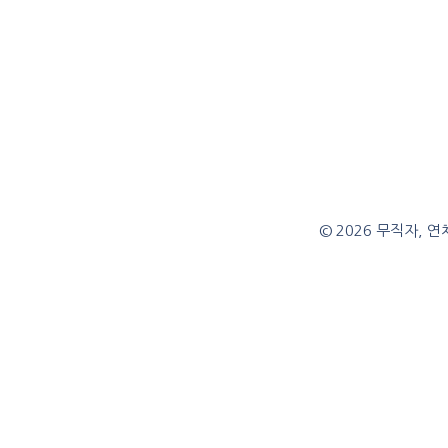
© 2026 무직자, 