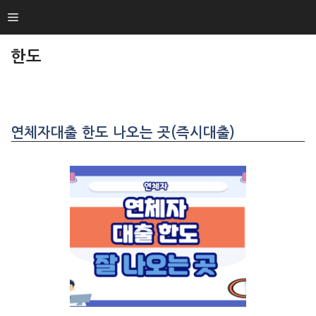
SKIP
Menu
TO
CONTENT
한도
연체자대출 한도 나오는 곳(즉시대출)