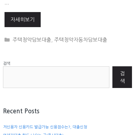
…
자세히보기
CATEGORIES
주택청약담보대출
,
주택청약자동차담보대출
검색
검
색
Recent Posts
저신용자 신용카드 발급가능 신용점수는?, 대출신청